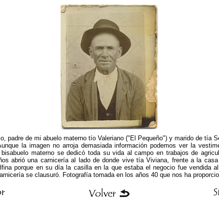
io, padre de mi abuelo materno tío Valeriano ("El Pequeño") y marido de tía 
r. Aunque la imagen no arroja demasiada información podemos ver la vestim
 bisabuelo materno se dedicó toda su vida al campo en trabajos de agricul
s abrió una carnicería al lado de donde vive tía Viviana, frente a la casa d
fina porque en su día la casilla en la que estaba el negocio fue vendida a
arnicería se clausuró. Fotografía tomada en los años 40 que nos ha proporcio