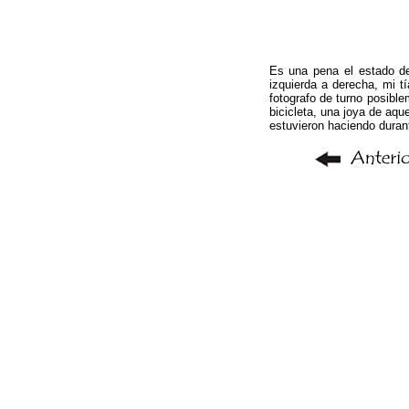
Es una pena el estado de
izquierda a derecha, mi t
fotografo de turno posibl
bicicleta, una joya de aqu
estuvieron haciendo durant