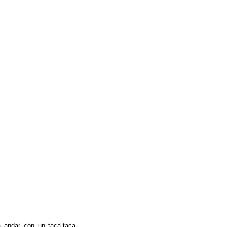
 andar con un taca-taca,