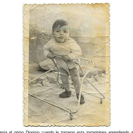
nía el primo Dionisio cuando le tomaron esta instantánea aprendiendo a