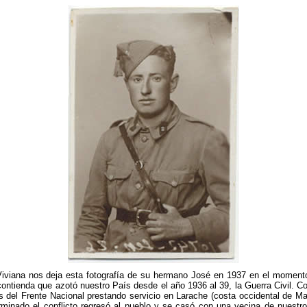
a Viviana nos deja esta fotografía de su hermano José en 1937 en el moment
e contienda que azotó nuestro País desde el año 1936 al 39, la Guerra Civil
as del Frente Nacional prestando servicio en Larache (costa occidental de M
erminado el conflicto regresó al pueblo y se casó con una vecina de nuestro