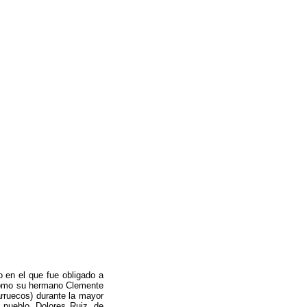
o en el que fue obligado a
. Como su hermano Clemente
arruecos) durante la mayor
 pueblo, Dolores Ruiz, de