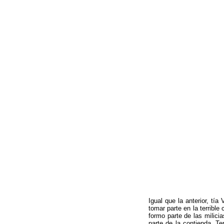
Igual que la anterior, tí
tomar parte en la terribl
formo parte de las milici
parte de la contienda. T