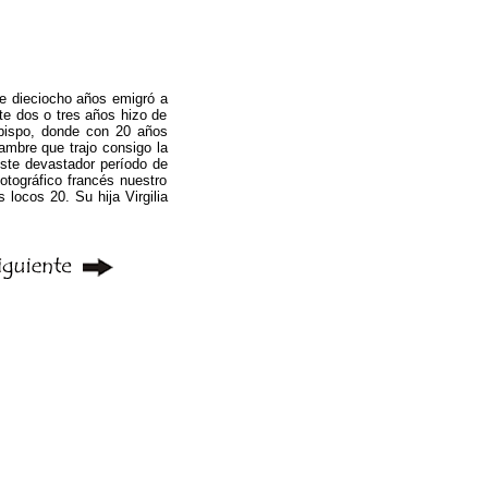
de dieciocho años emigró a
nte dos o tres años hizo de
eobispo, donde con 20 años
ambre que trajo consigo la
este devastador período de
fotográfico francés nuestro
locos 20. Su hija Virgilia