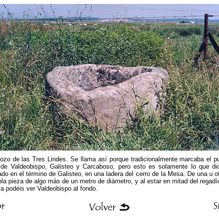
 Pozo de las Tres Lindes. Se llama así porque tradicionalmente marcaba el p
 de Valdeobispo, Galisteo y Carcaboso, pero esto es solamente lo que dic
ado en el término de Galisteo, en una ladera del cerro de la Mesa. De una u
ola pieza de algo más de un metro de diámetro, y al estar en mitad del regad
fía podéis ver Valdeobispo al fondo.