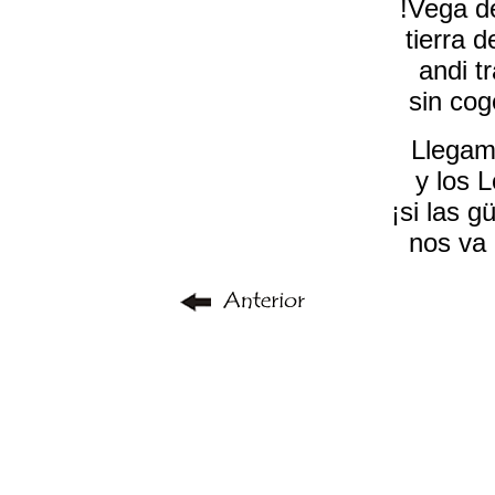
!Vega d
tierra 
andi t
sin cog
Llegam
y los L
¡si las g
nos va 