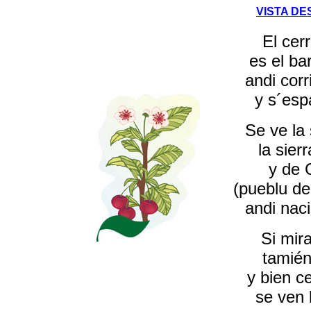
VISTA DE
El cerr
es el ba
andi corr
y s´espa
Se ve la 
la sier
y de 
(pueblu d
andi nac
Si mir
tamién
y bien c
se ven l