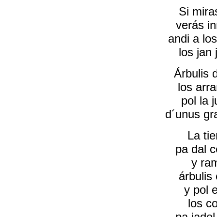
Si mira
verás i
andi a lo
los jan
Árbulis 
los arr
pol la j
d´unus gr
La tie
pa dal c
y ra
árbulis
y pol e
los c
pa jadel