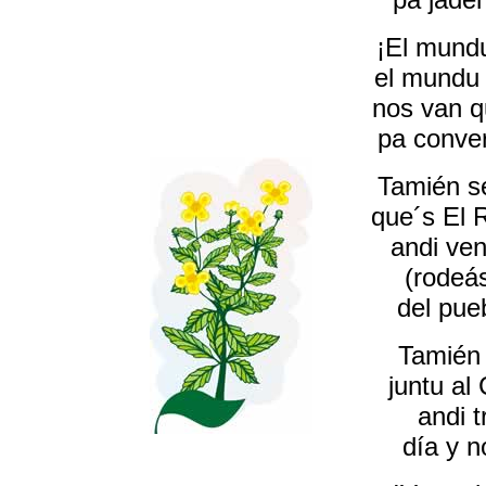
¡El mund
el mundu 
nos van q
pa conver
Tamién se
que´s El R
andi ven
(rodeás
del pue
Tamién 
juntu al
andi t
día y n