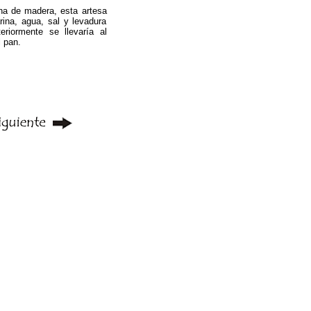
a de madera, esta artesa
rina, agua, sal y levadura
riormente se llevaría al
l pan.