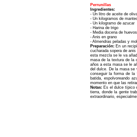
Perrunillas
Ingredientes:
- Un litro de aceite de oliv
- Un kilogramos de mante
- Un kilogramo de azucar
- Harina de trigo
- Media docena de huevos
- Anis en grano
- Almendras peladas y mol
Preparación:
En un recipi
cucharada sopera de anis 
esta mezcla se le va añad
masa de la textura de la d
años a esta masa se le a
del dulce. De la masa se
conseguir la forma de la
batida, espolvoreando az
momento en que las retir
Notas:
Es el dulce típico 
tierra, donde la gente tr
extraordinario, especialme