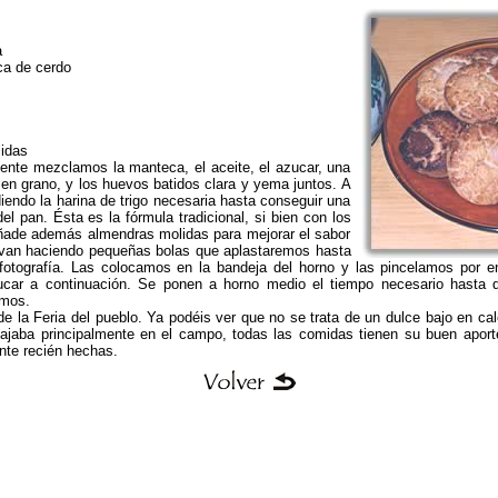
a
ca de cerdo
idas
ente mezclamos la manteca, el aceite, el azucar, una
en grano, y los huevos batidos clara y yema juntos. A
iendo la harina de trigo necesaria hasta conseguir una
el pan. Ésta es la fórmula tradicional, si bien con los
ñade además almendras molidas para mejorar el sabor
 van haciendo pequeñas bolas que aplastaremos hasta
 fotografía. Las colocamos en la bandeja del horno y las pincelamos por 
ucar a continuación. Se ponen a horno medio el tiempo necesario hasta q
amos.
de la Feria del pueblo. Ya podéis ver que no se trata de un dulce bajo en ca
abajaba principalmente en el campo, todas las comidas tienen su buen apor
nte recién hechas.